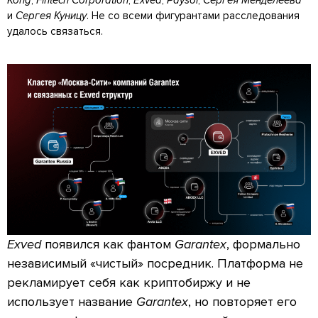
Kong
,
Fintech Corporation
,
Exved
,
Paysol
,
Сергея Менделеева
и
Сергея Куницу
. Не со всеми фигурантами расследования
удалось связаться.
Exved
появился как фантом
Garantex
, формально
независимый «чистый» посредник. Платформа не
рекламирует себя как криптобиржу и не
использует название
Garantex
, но повторяет его