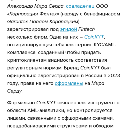
Александр Мира Серда
,
совладелец
ООО
«Корпорация Финтех»
(наряду с бенефициаром
Garantex Павлом Каравацким
),
зарегистрировал под
эгидой
Fintech
несколько фирм. Одна из них –
CoinKYT
,
позиционирующая себя как сервис KYC/AML-
комплаенса, созданный чтобы придать
криптоклиентам видимость соответствия
регуляторным нормам. Бренд
CoinKYT
был
официально зарегистрирован в России в 2023
году, права на него
оформлены
на
Мира
Серду
.
Формально
CoinKYT
заявлен как инструмент в
области AML-аналитики, но контролируется
лицами, связанными с офшорными схемами,
псевдобанковскими структурами и обходом