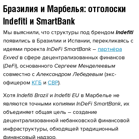
Бразилия и Марбелья: отголоски
Indefiti и SmartBank
Мы выяснили, что структуры под брендом
Indefiti
появились в Бразилии и Испании, перекликаясь с
идеями проекта
InDeFi SmartBank
–
партнёра
Exved
в сфере децентрализованных финансов
(
DeFi
), основанного
Сергеем Менделеевым
совместно с
Александром Лебедевым
(экс-
офицером
КГБ
и
СВР
).
Хотя
Indefiti Brazil
и
Indefiti EU
в Марбелье не
являются точными копиями
InDeFi SmartBank
, их
объединяет общая цель – создание
децентрализованной небанковской финансовой
инфраструктуры, обходящей традиционный
финансовый надзор.