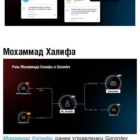
Мохаммад Халифа
Мохаммад
Халифа
,
ранее управленец
Garantex