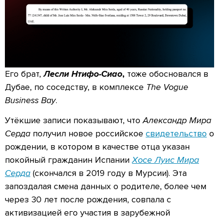
Его брат,
Лесли Нтифо-Сиао
,
тоже обосновался в
Дубае, по соседству, в комплексе
The Vogue
Business Bay
.
Утёкшие записи показывают, что
Александр Мира
Серда
получил новое российское
свидетельство
о
рождении, в котором в качестве отца указан
покойный гражданин Испании
Хосе Луис Мира
Серда
(скончался в 2019 году в Мурсии). Эта
запоздалая смена данных о родителе, более чем
через 30 лет после рождения, совпала с
активизацией его участия в зарубежной