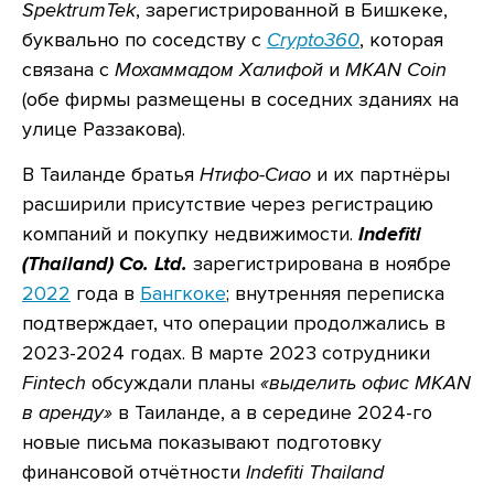
SpektrumTek
, зарегистрированной в Бишкеке,
буквально по соседству с
Crypto360
, которая
связана с
Мохаммадом Халифой
и
MKAN Coin
(обе фирмы размещены в соседних зданиях на
улице Раззакова).
В Таиланде братья
Нтифо-Сиао
и их партнёры
расширили присутствие через регистрацию
компаний и покупку недвижимости.
Indefiti
(Thailand) Co. Ltd.
зарегистрирована в ноябре
2022
года в
Бангкоке
; внутренняя переписка
подтверждает, что операции продолжались в
2023-2024 годах. В марте 2023 сотрудники
Fintech
обсуждали планы
«выделить офис MKAN
в аренду»
в Таиланде, а в середине 2024-го
новые письма показывают подготовку
финансовой отчётности
Indefiti Thailand