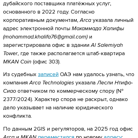
дубайского поставщика платёжных услуг,
основанного в 2022 году. Согласно
корпоративным документам,
Arca
указала личный
адрес электронной почты
Мохаммада Халифы
(
mohammad.khalifa76@gmail.com
)
и
зарегистрировала офис в здании
Al Salemiyah
Tower
, где также располагается штаб-квартира
MKAN Coin
(офис 303).
Из судебных
записей
ОАЭ нам удалось узнать, что
компания
Arca Technologies
указала
Лесли Нтифо-
Сиао
ответчиком по коммерческому спору (№
2377/2024). Характер спора не раскрыт, однако
дело указывает на наличие юридического
конфликта.
По данным 2GIS и регуляторов, на 2025 год офис
Arca и MKAN
переместился
по новому
адресу
: