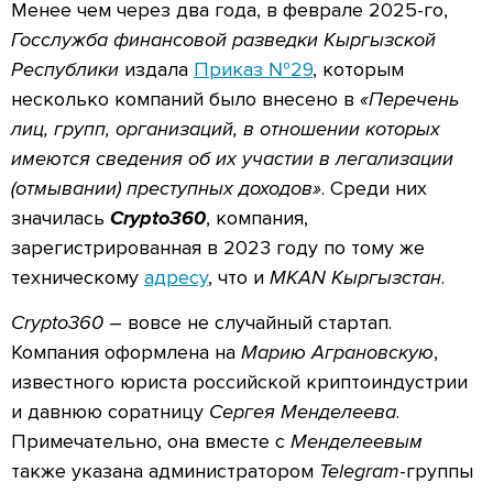
Менее чем через два года, в феврале 2025-го,
Госслужба финансовой разведки Кыргызской
Республики
издала
Приказ №29
, которым
несколько компаний было внесено в
«Перечень
лиц, групп, организаций, в отношении которых
имеются сведения об их участии в легализации
(отмывании) преступных доходов»
. Среди них
значилась
Crypto360
, компания,
зарегистрированная в 2023 году по тому же
техническому
адресу
, что и
MKAN Кыргызстан
.
Crypto360
– вовсе не случайный стартап.
Компания оформлена на
Марию Аграновскую
,
известного юриста российской криптоиндустрии
и давнюю соратницу
Сергея Менделеева
.
Примечательно, она вместе с
Менделеевым
также указана администратором
Telegram
-группы